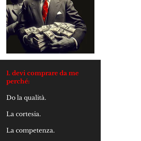
1. devi comprare da me
perché:
Do la qualità.
La cortesia.
La competenza.