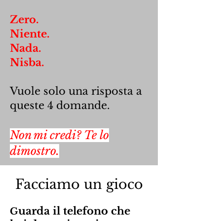
Zero.
Niente.
Nada.
Nisba.
Vuole solo una risposta a
queste 4 domande.
Non mi credi?
Te lo
dimostro.
Facciamo un gioco
uarda il telefono che
G