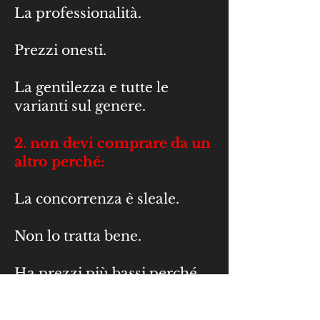
La professionalità.
Prezzi onesti.
La gentilezza e tutte le
varianti sul genere.
2. non devi comprare da un
altro perché:
La concorrenza è sleale.
Non lo tratta bene.
Ha prezzi più bassi perché
non paga le tasse.