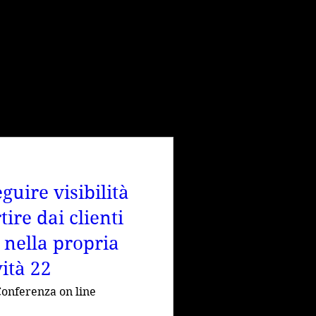
A
guire visibilità
ire dai clienti
 nella propria
vità 22
onferenza on line