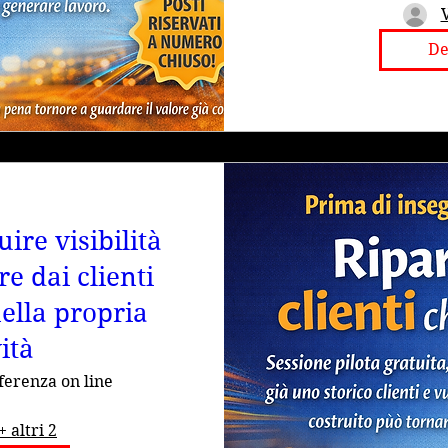
De
ire visibilità
re dai clienti
nella propria
vità
ferenza on line
+ altri 2