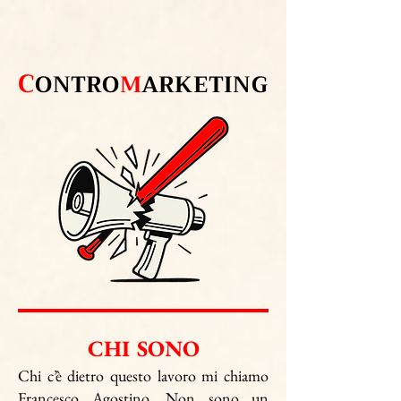
C
ONTRO
M
ARKETING
CHI SONO
Chi c’è dietro questo lavoro mi chiamo
Francesco Agostino.
Non sono un