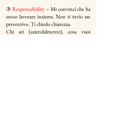
③
ResponsAbility
– Mi convinci che ha
senso lavorare insieme. Non ti invio un
preventivo. Ti chiedo chiarezza.
Chi sei (aziendalmente), cosa vuoi
ottenere, in quanto tempo, e quanto sei
disposto a investire. Io valuto se il
progetto ha senso, se è fattibile, e se
sono la persona giusta per te.
E se la tua proposta economica è
coerente con il livello del lavoro che
serve davvero.
Qui non si fa 'proposta'. Si fa un
confronto.
E si decide insieme se ha senso
continuare.
Frase-taglio: Non chiedermi quanto
costa.