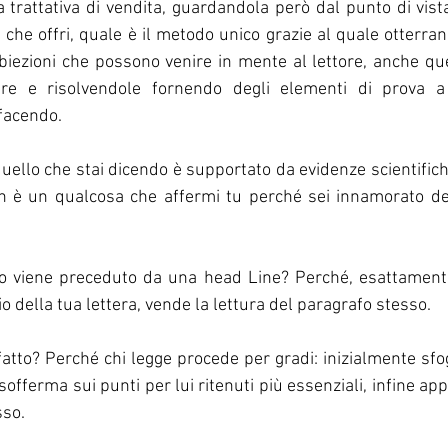
a trattativa di vendita, guardandola però dal punto di vista
 che offri, quale è il metodo unico grazie al quale otterran
iezioni che possono venire in mente al lettore, anche que
e e risolvendole fornendo degli elementi di prova a 
facendo. 
ello che stai dicendo è supportato da evidenze scientifiche 
n è un qualcosa che affermi tu perché sei innamorato del
o viene preceduto da una head Line? Perché, esattament
io della tua lettera, vende la lettura del paragrafo stesso. 
atto? Perché chi legge procede per gradi: inizialmente sfo
i sofferma sui punti per lui ritenuti più essenziali, infine app
so. 