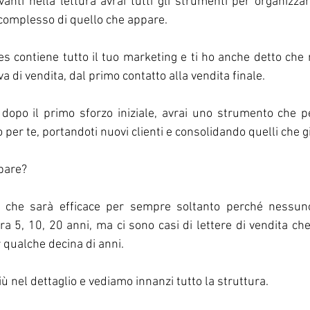
anti nella lettura avrai tutti gli strumenti per organizzare
complesso di quello che appare.
les contiene tutto il tuo marketing e ti ho anche detto che
va di vendita, dal primo contatto alla vendita finale.
 dopo il primo sforzo iniziale, avrai uno strumento che 
 per te, portandoti nuovi clienti e consolidando quelli che gi
 pare?
i che sarà efficace per sempre soltanto perché nessun
ra 5, 10, 20 anni, ma ci sono casi di lettere di vendita ch
r qualche decina di anni.
ù nel dettaglio e vediamo innanzi tutto la struttura.