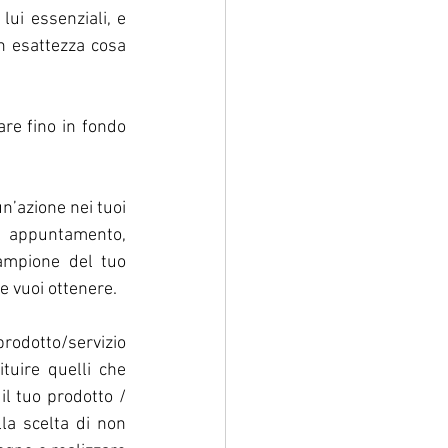
ui essenziali, e 
on esattezza cosa 
re fino in fondo 
n’azione nei tuoi 
n appuntamento, 
ampione del tuo 
e vuoi ottenere.  
rodotto/servizio 
tuire quelli che 
l tuo prodotto / 
lla scelta di non 