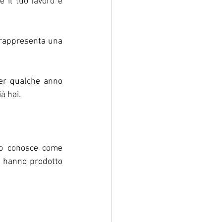
 il tuo lavoro e 
 rappresenta una 
per qualche anno 
à hai.
o conosce come 
e hanno prodotto 