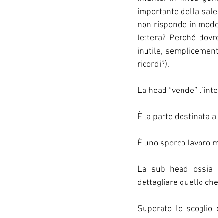
importante della sales
non risponde in modo 
lettera? Perché dovre
inutile, semplicement
ricordi?). 
La head “vende” l’inter
È la parte destinata a 
È uno sporco lavoro m
La sub head ossia il
dettagliare quello che
Superato lo scoglio d