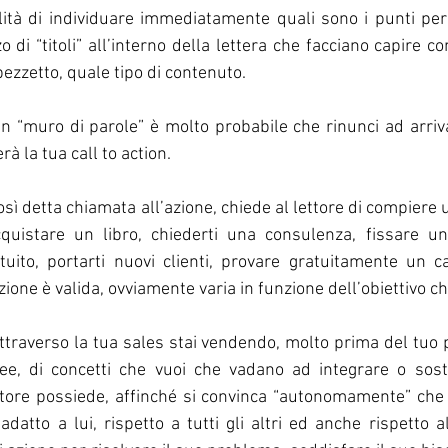
ilità di individuare immediatamente quali sono i punti per l
zo di “titoli” all’interno della lettera che facciano capire c
pezzetto, quale tipo di contenuto. 
un “muro di parole” è molto probabile che rinunci ad arriva
rà la tua call to action.
così detta chiamata all’azione, chiede al lettore di compiere u
cquistare un libro, chiederti una consulenza, fissare u
tuito, portarti nuovi clienti, provare gratuitamente un c
zione è valida, ovviamente varia in funzione dell’obiettivo ch
averso la tua sales stai vendendo, molto prima del tuo p
ee, di concetti che vuoi che vadano ad integrare o sosti
ttore possiede, affinché si convinca “autonomamente” che i
adatto a lui, rispetto a tutti gli altri ed anche rispetto a