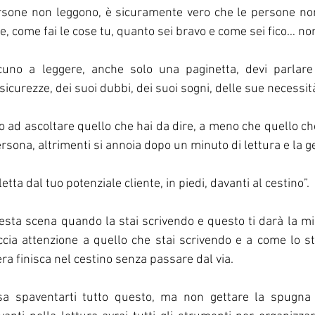
rsone non leggono, è sicuramente vero che le persone non
 e, come fai le cose tu, quanto sei bravo e come sei fico… no
uno a leggere, anche solo una paginetta, devi parlare d
sicurezze, dei suoi dubbi, dei suoi sogni, delle sue necessit
 ad ascoltare quello che hai da dire, a meno che quello che
rsona, altrimenti si annoia dopo un minuto di lettura e la get
letta dal tuo potenziale cliente, in piedi, davanti al cestino”.
ta scena quando la stai scrivendo e questo ti darà la mis
cia attenzione a quello che stai scrivendo e a come lo st
era finisca nel cestino senza passare dal via. 
 spaventarti tutto questo, ma non gettare la spugna or