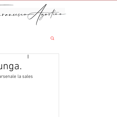
unga.
arsenale la sales 