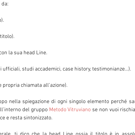
 da:
).
itolo).
con la sua head Line.
 ufficiali, studi accademici, case history, testimonianze...).
 e propria chiamata all’azione).
po nella spiegazione di ogni singolo elemento perché sar
ll’interno del gruppo 
Metodo Vitruviano
 se non vuoi rischia
ce e resta sintonizzato.
erale, ti dico che la head Line ossia il titolo è in assol