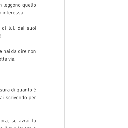
 leggono quello 
n interessa.
i lui, dei suoi 
à.
 hai da dire non 
ta via.  
ura di quanto è 
ai scrivendo per 
a, se avrai la 