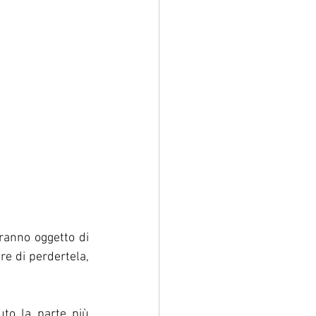
anno oggetto di 
re di perdertela, 
uto la parte più 