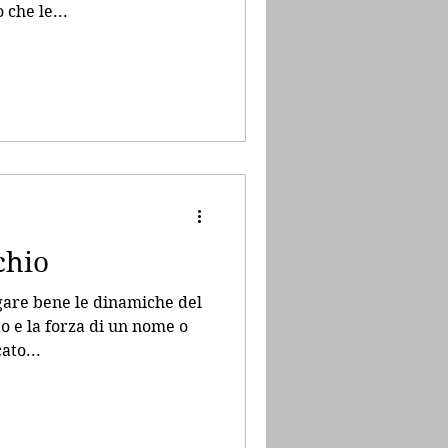
 che le...
chio
gare bene le dinamiche del
 e la forza di un nome o
ato...