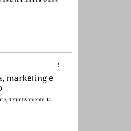
ti della tua comunicazione.
tà, marketing e
o
re, definitivamente, la