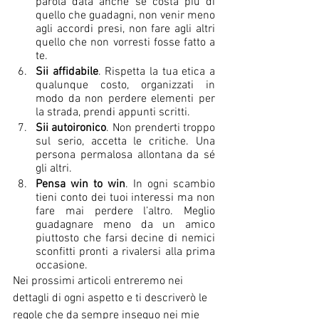
parola data anche se costa più di 
quello che guadagni, non venir meno 
agli accordi presi, non fare agli altri 
quello che non vorresti fosse fatto a 
te.
Sii affidabile
. Rispetta la tua etica a 
qualunque costo, organizzati in 
modo da non perdere elementi per 
la strada, prendi appunti scritti.
Sii autoironico
. Non prenderti troppo 
sul serio, accetta le critiche. Una 
persona permalosa allontana da sé 
gli altri.
Pensa win to win
. In ogni scambio 
tieni conto dei tuoi interessi ma non 
fare mai perdere l’altro. Meglio 
guadagnare meno da un amico 
piuttosto che farsi decine di nemici 
sconfitti pronti a rivalersi alla prima 
occasione.
Nei prossimi articoli entreremo nei 
dettagli di ogni aspetto e ti descriverò le 
regole che da sempre inseguo nei mie 