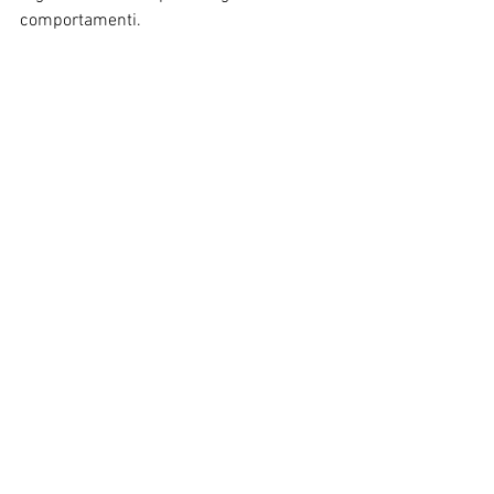
comportamenti.
minder
minding
professionista
Mostra tutti
Post recenti