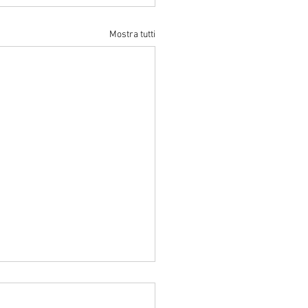
Mostra tutti
arto samurai dice: “diventa
ader”