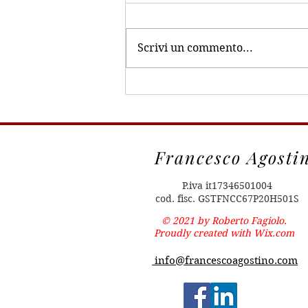
Il suggerimento di fare attenzione
alla prospettiva temporale ci arriva
Scrivi un commento...
dal sesto samurai. Vediamo cosa
intende dire. È meglio l’uovo...
Francesco Agosti
P.iva it17346501004
cod. fisc. GSTFNCC67P20H501S
© 2021 by Roberto Fagiolo.
Proudly created with
Wix.com
info@francescoagostino.com