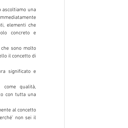
o ascoltiamo una 
immediatamente 
i, elementi che 
lo concreto e 
, che sono molto 
lo il concetto di 
a significato e 
 come qualità, 
to con tutta una 
ente al concetto 
rché’ non sei il 