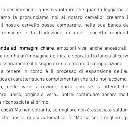
ora per immagini, questo vuol dire che quando leggiamo, 
iamo la pronunciamo noi al nostro cervello) creiamo 
l nostro cervello possa comparare, nella sua banca dat
rensione e la traduzione di quel concetto rendendo
anda ad immagini chiare
, emozioni vive, anche ancestrali
ore non ha un’immagine definita e soprattutto lancia al cervel
essariamente il bisogno di un elemento di comparazione.
a tenere in conto è il processo di espansione dell’aur
ica di caratteristiche complementari che tutti noi facciamo.
o, nelle varie accezioni, porta con sé caratteristiche
iore, unico, originale, vero… potrei continuare ancora mol
e riconosciute al primo.
a cosa?
 Ma non soltanto, se migliore non è associato saldam
he nasce, quasi automatica, è: “Ma se sei il migliore, pe