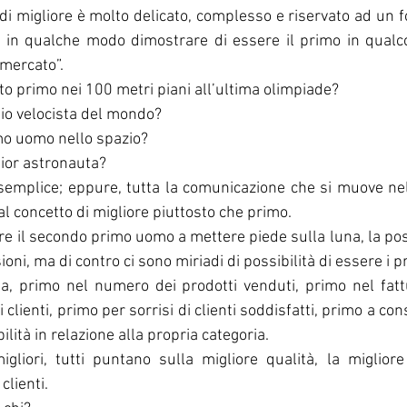
di migliore è molto delicato, complesso e riservato ad un 
 in qualche modo dimostrare di essere il primo in qualcos
 mercato”.
ato primo nei 100 metri piani all’ultima olimpiade? 
glio velocista del mondo?
imo uomo nello spazio?
glior astronauta?
emplice; eppure, tutta la comunicazione che si muove n
 al concetto di migliore piuttosto che primo.
re il secondo primo uomo a mettere piede sulla luna, la posi
ni, ma di contro ci sono miriadi di possibilità di essere i p
a, primo nel numero dei prodotti venduti, primo nel fattu
lienti, primo per sorrisi di clienti soddisfatti, primo a cons
bilità in relazione alla propria categoria.
gliori, tutti puntano sulla migliore qualità, la miglior
clienti.