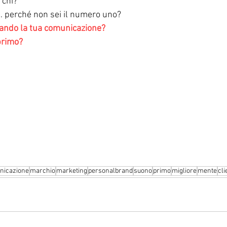
 chi?
 … perché non sei il numero uno?
tando la tua comunicazione?
 primo?
nicazione
marchio
marketing
personalbrand
suono
primo
migliore
mente
cli