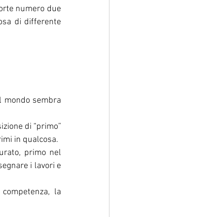
forte numero due 
a di differente 
el mondo sembra 
zione di “primo” 
rimi in qualcosa.
rato, primo nel 
egnare i lavori e 
e competenza, la 