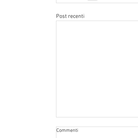
Post recenti
Il sesto samurai dice: “Cambia
Commenti
la prospettiva temporale”.