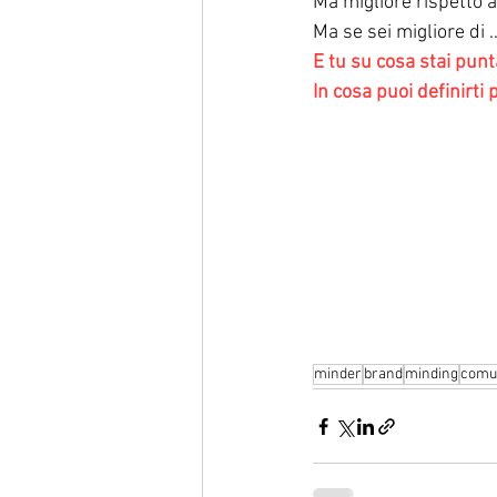
Ma migliore rispetto a
Ma se sei migliore di
E tu su cosa stai pun
In cosa puoi definirti
minder
brand
minding
comu