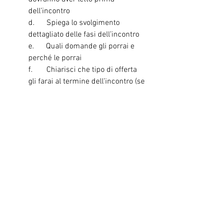
dell’incontro
d.      Spiega lo svolgimento 
dettagliato delle fasi dell’incontro 
e.      Quali domande gli porrai e 
perché le porrai
f.       Chiarisci che tipo di offerta 
gli farai al termine dell’incontro (se 
ne farai una)
g.      Se si tratta di un invito a 
seminario o incontro uno a tanti 
descrivi le tematiche e su cosa 
dovrà porre l’attenzione
6.      La scheda garanzia
a.      Pagina che dimostra come 
elimini tutti (o gran parte) i rischi 
di lavorare con te
b.      Spiega chiaramente che non 
sei uno che prende i soldi e 