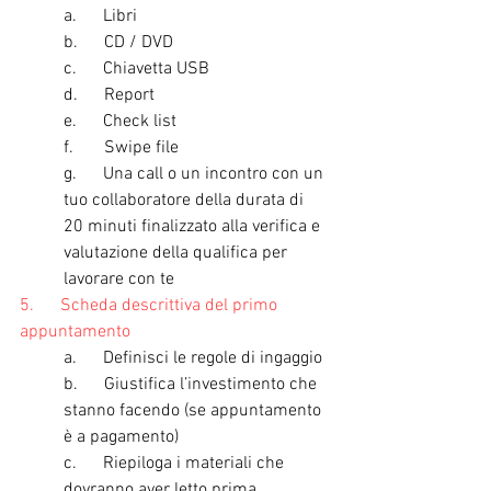
a.      Libri
b.      CD / DVD
c.      Chiavetta USB
d.      Report
e.      Check list
f.       Swipe file
g.      Una call o un incontro con un 
tuo collaboratore della durata di 
20 minuti finalizzato alla verifica e 
valutazione della qualifica per 
lavorare con te
5.      Scheda descrittiva del primo 
appuntamento
a.      Definisci le regole di ingaggio
b.      Giustifica l’investimento che 
stanno facendo (se appuntamento 
è a pagamento)
c.      Riepiloga i materiali che 
dovranno aver letto prima 