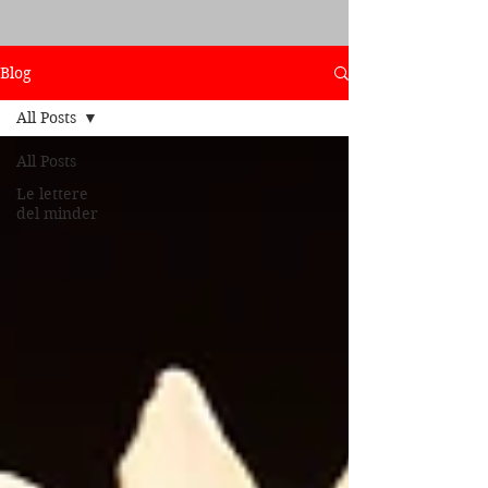
Blog
All Posts
All Posts
Le lettere
del minder