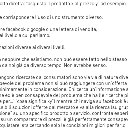
o diretta: “acquista il prodotto x al prezzo y” ad esempio.
ve corrispondere l’uso di uno strumento diverso. 
re facebook o google o una lettera di vendita,
livello a cui parliamo. 
ioni diverse ai diversi livelli. 
a neppure che esistiamo, non può essere fatto nello stesso 
 da noi già da diverso tempo. Non avrebbe senso. 
ngono ricercate dai consumatori sono via via di natura diver
vole del problema non si può raggiungere con un’offerta d
nimamente in considerazione. Chi cerca un’informazione su
one ed è ben consapevole del problema che ha (le ricerche pi
e per...” “cosa significa xy”) mentre chi naviga su facebook è
ibili soluzioni offerte dal mercato e va alla ricerca (su grup
sione” su uno specifico prodotto o servizio, confronta esperi
a su un comparatore di prezzi, è già perfettamente consapev
quistare, sta cercando solo le condizioni migliori per farlo.