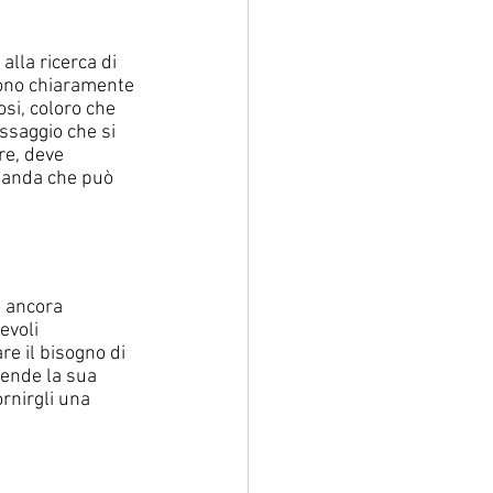
lla ricerca di 
Sono chiaramente 
osi, coloro che 
ssaggio che si 
re, deve 
omanda che può 
 ancora 
evoli 
e il bisogno di 
ende la sua 
rnirgli una 