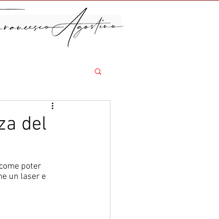
za del
e come poter 
e un laser e 