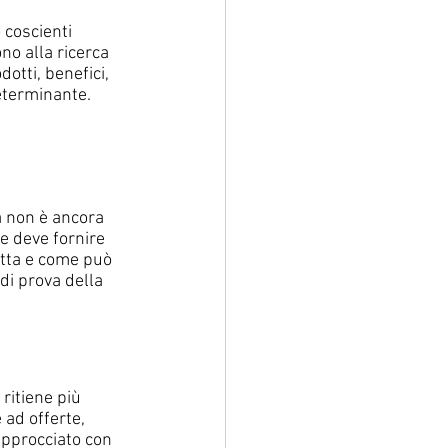
coscienti 
o alla ricerca 
otti, benefici, 
determinante.
a non è ancora 
e deve fornire 
atta e come può 
di prova della 
ritiene più 
ad offerte, 
approcciato con 