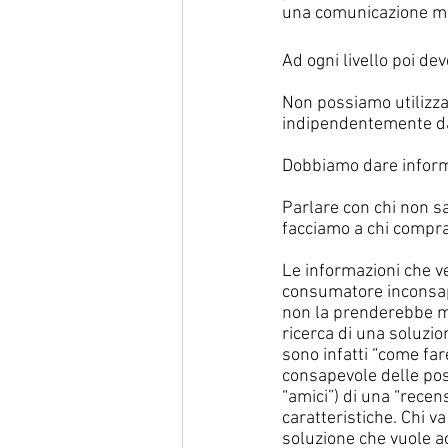
una comunicazione molt
Ad ogni livello poi de
Non possiamo utilizza
indipendentemente dal 
Dobbiamo dare informaz
Parlare con chi non s
facciamo a chi compra
Le informazioni che ve
consumatore inconsape
non la prenderebbe mi
ricerca di una soluzi
sono infatti “come far
consapevole delle poss
“amici”) di una “recen
caratteristiche. Chi v
soluzione che vuole ac