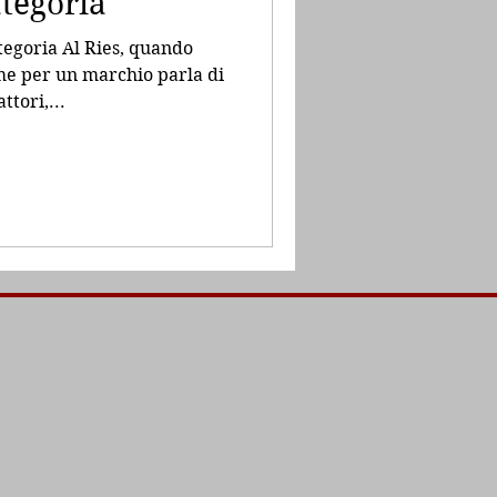
ategoria
tegoria Al Ries, quando
e per un marchio parla di
ttori,...