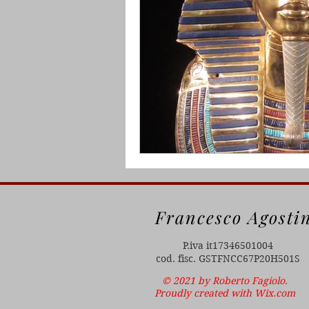
Francesco Agosti
P.iva it17346501004
cod. fisc. GSTFNCC67P20H501S
© 2021 by Roberto Fagiolo.
Proudly created with
Wix.com