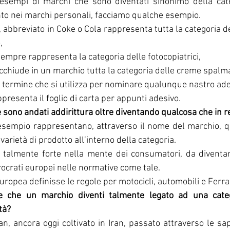
 esempi di marchi che sono diventati sinonimo della categ
to nei marchi personali, facciamo qualche esempio.
, abbreviato in Coke o Cola rappresenta tutta la categoria de
,
sempre rappresenta la categoria delle fotocopiatrici,
acchiude in un marchio tutta la categoria delle creme spalma
il termine che si utilizza per nominare qualunque nastro ade
appresenta il foglio di carta per appunti adesivo.
 sono andati addirittura oltre diventando qualcosa che in re
sempio rappresentano, attraverso il nome del marchio, qu
varietà di prodotto all’interno della categoria.
talmente forte nella mente dei consumatori, da diventare
rocrati europei nelle normative come tale.
opea definisse le regole per motocicli, automobili e Ferrar
 che un marchio diventi talmente legato ad una categ
tà?
an, ancora oggi coltivato in Iran, passato attraverso le sap