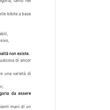
oria, tanto nei 
lle bibite a base 
bili,
sivo,
altà non esiste.
alcosa di ancor 
 una varietà di 
i.
oria da essere 
ienti mani di un 