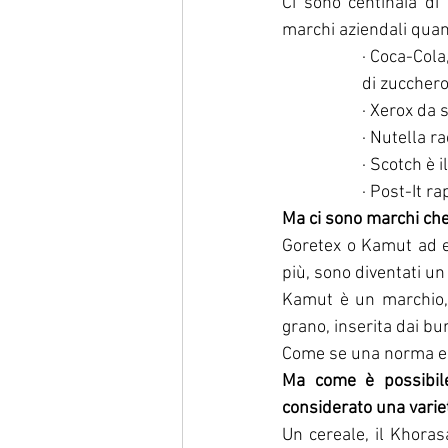
Ci sono centinaia di
marchi aziendali quan
· Coca-Cola
di zucchero
· Xerox da 
· Nutella r
· Scotch è 
· Post-It r
Ma ci sono marchi che
Goretex o Kamut ad e
più, sono diventati un 
Kamut è un marchio, 
grano, inserita dai bu
Come se una norma eur
Ma come è possibile
considerato una varie
Un cereale, il Khoras