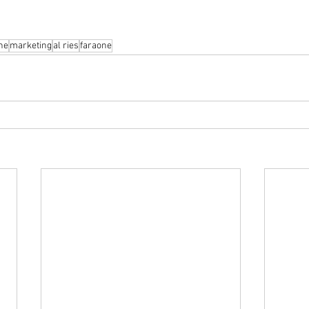
ne
marketing
al ries
faraone