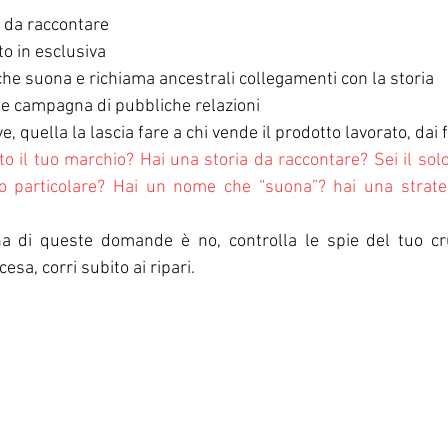
a da raccontare
to in esclusiva
he suona e richiama ancestrali collegamenti con la storia
de campagna di pubbliche relazioni
, quella la lascia fare a chi vende il prodotto lavorato, dai fo
to il tuo marchio? Hai una storia da raccontare? Sei il solo
io particolare? Hai un nome che “suona”? hai una strateg
a di queste domande è no, controlla le spie del tuo crus
esa, corri subito ai ripari.