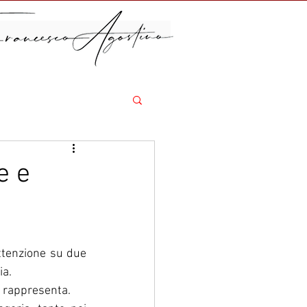
e e
tenzione su due 
ia.
e rappresenta.