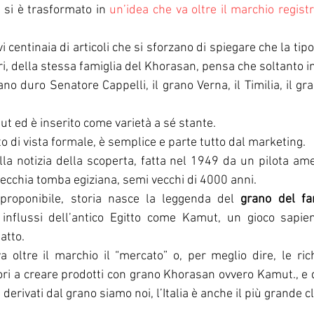
 si è trasformato in 
un’idea che va oltre il marchio regist
 centinaia di articoli che si sforzano di spiegare che la tipo
i, della stessa famiglia del Khorasan, pensa che soltanto in I
ano duro Senatore Cappelli, il grano Verna, il Timilia, il gr
 ed è inserito come varietà a sé stante. 
o di vista formale, è semplice e parte tutto dal marketing. 
lla notizia della scoperta, fatta nel 1949 da un pilota amer
vecchia tomba egiziana, semi vecchi di 4000 anni.
proponibile, storia nasce la leggenda del 
grano del fa
 influssi dell’antico Egitto come Kamut, un gioco sapien
fatto.
oltre il marchio il “mercato” o, per meglio dire, le richi
ori a creare prodotti con grano Khorasan ovvero Kamut., e d
derivati dal grano siamo noi, l’Italia è anche il più grande c