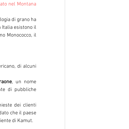
rato nel Montana 
logia di grano ha 
talia esistono il 
ano Monococco, il 
icano, di alcuni 
raone
, un nome 
te di pubbliche 
este dei clienti 
ato che il paese 
liente di Kamut.