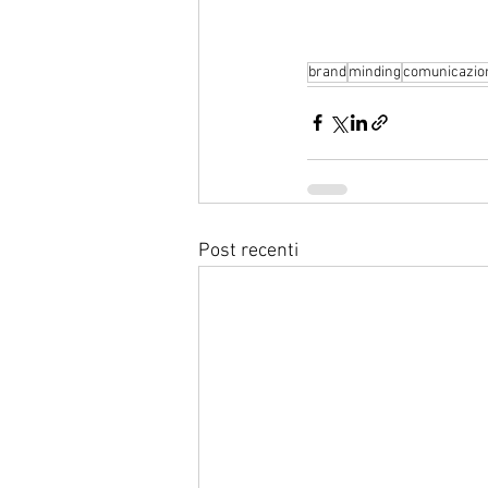
brand
minding
comunicazio
Post recenti