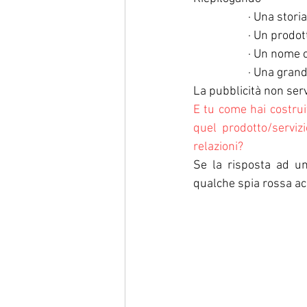
· Una stori
· Un prodot
· Un nome c
· Una gran
La pubblicità non serve
E tu come hai costrui
quel prodotto/serviz
relazioni?
Se la risposta ad un
qualche spia rossa acc